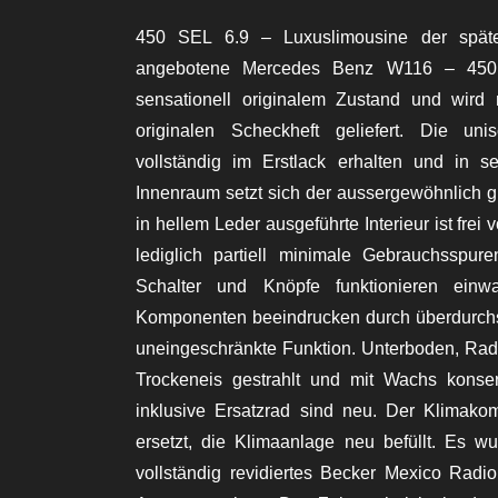
450 SEL 6.9 – Luxuslimousine der spät
angebotene Mercedes Benz W116 – 450 S
sensationell originalem Zustand und wird
originalen Scheckheft geliefert.
Die unis
vollständig im Erstlack erhalten und in 
Innenraum setzt sich der aussergewöhnlich g
in hellem Leder ausgeführte Interieur ist fre
lediglich partiell minimale Gebrauchsspure
Schalter und Knöpfe funktionieren einw
Komponenten beeindrucken durch überdurchsc
uneingeschränkte Funktion.
Unterboden, Rad
Trockeneis gestrahlt und mit Wachs konserv
inklusive Ersatzrad sind neu. Der Klimak
ersetzt, die Klimaanlage neu befüllt.
Es wu
vollständig revidiertes Becker Mexico Rad