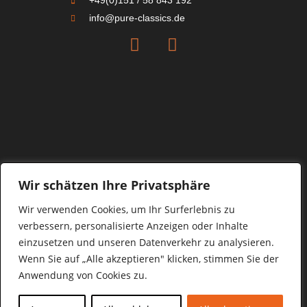
+49(0)151 / 58 843 192
info@pure-classics.de
Wir schätzen Ihre Privatsphäre
Wir verwenden Cookies, um Ihr Surferlebnis zu
© 2021 Copyright Pure Classics. All rights reserved.
verbessern, personalisierte Anzeigen oder Inhalte
einzusetzen und unseren Datenverkehr zu analysieren.
Impressum
Datenschutz
Wenn Sie auf „Alle akzeptieren" klicken, stimmen Sie der
Anwendung von Cookies zu.